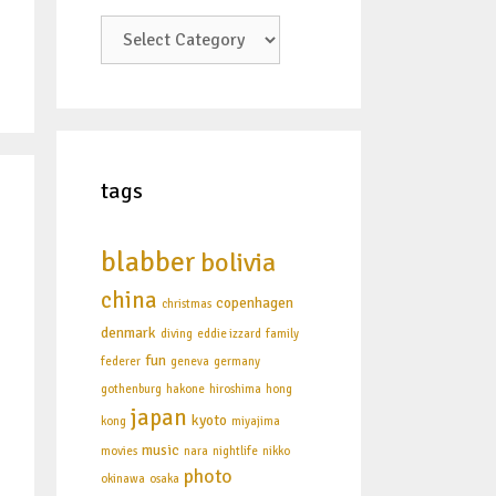
categories
tags
blabber
bolivia
china
copenhagen
christmas
denmark
diving
eddie izzard
family
fun
federer
geneva
germany
gothenburg
hakone
hiroshima
hong
japan
kyoto
kong
miyajima
music
movies
nara
nightlife
nikko
photo
okinawa
osaka