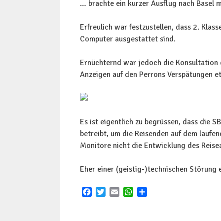
… brachte ein kurzer Ausflug nach Basel m
Erfreulich war festzustellen, dass 2. Klas
Computer ausgestattet sind.
Ernüchternd war jedoch die Konsultation 
Anzeigen auf den Perrons Verspätungen e
Es ist eigentlich zu begrüssen, dass die 
betreibt, um die Reisenden auf dem laufend
Monitore nicht die Entwicklung des Reis
Eher einer (geistig-)technischen Störung
F
T
E
W
S
a
w
m
h
h
c
i
a
a
a