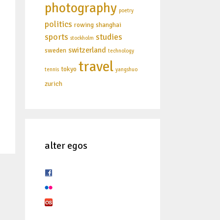
photography
poetry
politics
rowing
shanghai
sports
studies
stockholm
switzerland
sweden
technology
travel
tokyo
tennis
yangshuo
zurich
alter egos