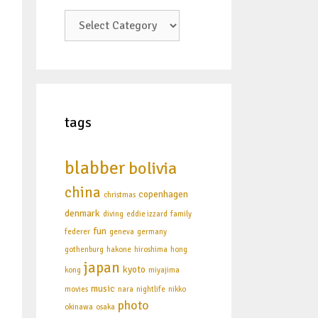
categories
tags
blabber
bolivia
china
copenhagen
christmas
denmark
diving
eddie izzard
family
fun
federer
geneva
germany
gothenburg
hakone
hiroshima
hong
japan
kyoto
kong
miyajima
music
movies
nara
nightlife
nikko
photo
okinawa
osaka