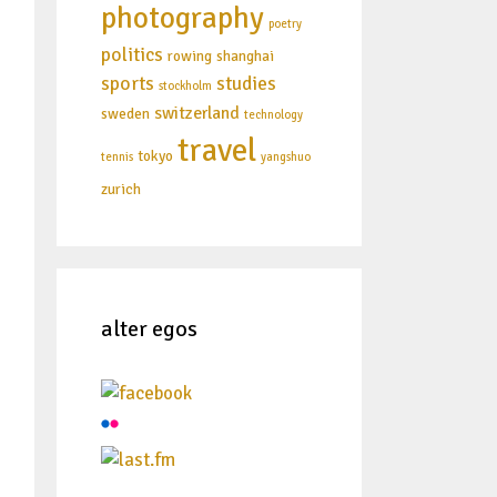
photography
poetry
politics
rowing
shanghai
sports
studies
stockholm
switzerland
sweden
technology
travel
tokyo
tennis
yangshuo
zurich
alter egos